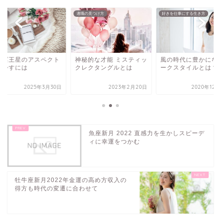
発掘
適職の見つけ方
好きを仕事にする生き方
陽冥王星のアスペクト
神秘的な才能 ミスティッ
風の時代に豊かにな
生かすには
クレクタングルとは
ークスタイルとは？
2025年3月30日
2023年2月20日
2020年12
魚座新月 2022 直感力を生かしスピーデ
ィに幸運をつかむ
牡牛座新月2022年金運の高め方収入の
得方も時代の変遷に合わせて