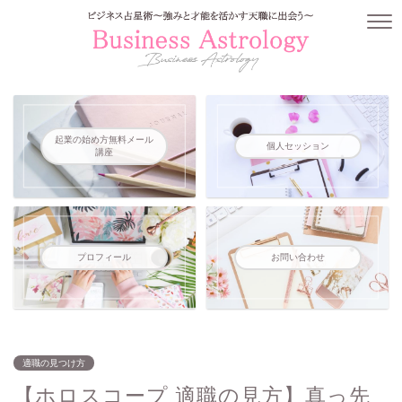
起業の始め方無料メール
個人セッション
講座
プロフィール
お問い合わせ
適職の見つけ方
【ホロスコープ 適職の見方】真っ先