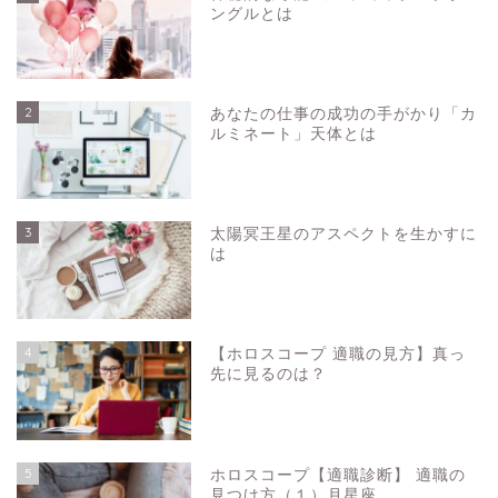
ングルとは
2
あなたの仕事の成功の手がかり「カ
ルミネート」天体とは
3
太陽冥王星のアスペクトを生かすに
は
4
【ホロスコープ 適職の見方】真っ
先に見るのは？
5
ホロスコープ【適職診断】 適職の
見つけ方（１）月星座