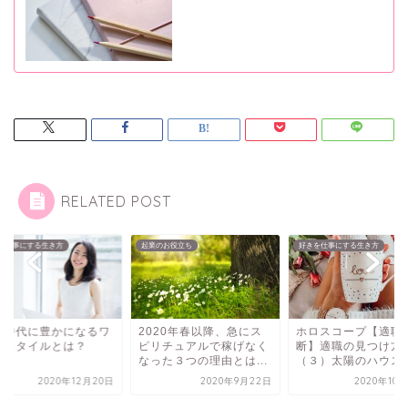
RELATED POST
を仕事にする生き方
起業のお役立ち
好きを仕事にする生き方
の時代に豊かになるワ
2020年春以降、急にス
ホロスコープ【適職
クスタイルとは？
ピリチュアルで稼げなく
断】適職の見つけ方
なった３つの理由とは...
（３）太陽のハウス
2020年12月20日
2020年9月22日
2020年10