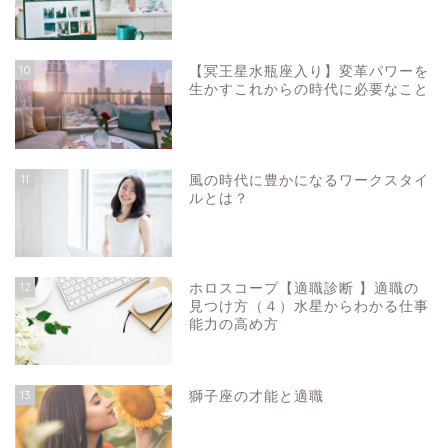
10
【冥王星水瓶座入り】変革パワーを
生かすこれからの時代に必要なこと
11
風の時代に豊かになるワークスタイ
ルとは？
12
ホロスコープ【適職診断 】適職の
見つけ方（４）水星からわかる仕事
能力の高め方
13
獅子座の才能と適職