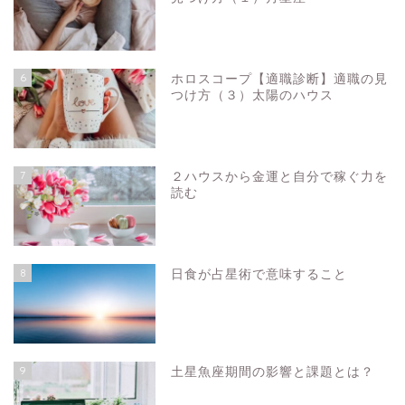
6
ホロスコープ【適職診断】適職の見
つけ方（３）太陽のハウス
7
２ハウスから金運と自分で稼ぐ力を
読む
8
日食が占星術で意味すること
9
土星魚座期間の影響と課題とは？