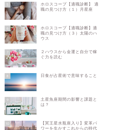
ホロスコープ【適職診断】 適
5
職の見つけ方（１）月星座
ホロスコープ【適職診断】適
6
職の見つけ方（３）太陽のハ
ウス
２ハウスから金運と自分で稼
7
ぐ力を読む
日食が占星術で意味すること
8
土星魚座期間の影響と課題と
9
は？
【冥王星水瓶座入り】変革パ
10
ワーを生かすこれからの時代