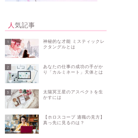
人気記事
神秘的な才能 ミスティックレ
1
クタングルとは
あなたの仕事の成功の手がか
2
り「カルミネート」天体とは
太陽冥王星のアスペクトを生
3
かすには
【ホロスコープ 適職の見方】
4
真っ先に見るのは？