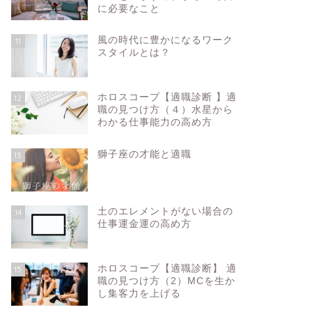
に必要なこと
風の時代に豊かになるワーク
11
スタイルとは？
ホロスコープ【適職診断 】適
12
職の見つけ方（４）水星から
わかる仕事能力の高め方
獅子座の才能と適職
13
土のエレメントがない場合の
14
仕事運金運の高め方
ホロスコープ【適職診断】 適
15
職の見つけ方（2）MCを生か
し集客力を上げる