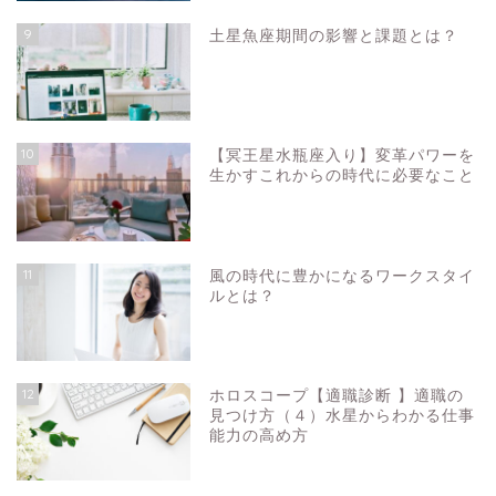
9
土星魚座期間の影響と課題とは？
10
【冥王星水瓶座入り】変革パワーを
生かすこれからの時代に必要なこと
11
風の時代に豊かになるワークスタイ
ルとは？
12
ホロスコープ【適職診断 】適職の
見つけ方（４）水星からわかる仕事
能力の高め方