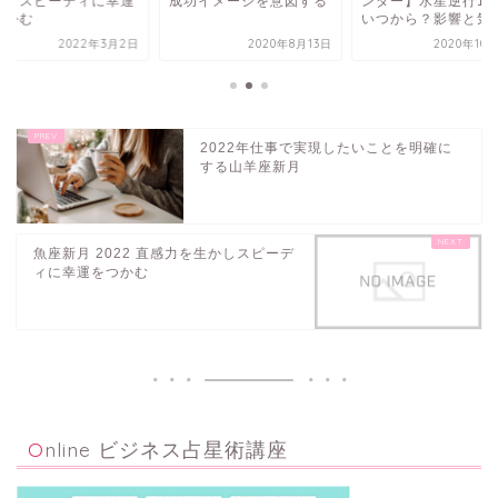
かしスピーディに幸運
成功イメージを意図する
ンダー】水星逆行10
つかむ
いつから？影響と気..
2022年3月2日
2020年8月13日
2020年10
2022年仕事で実現したいことを明確に
する山羊座新月
魚座新月 2022 直感力を生かしスピーデ
ィに幸運をつかむ
Online ビジネス占星術講座