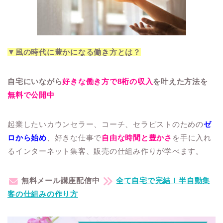
▼風の時代に豊かになる働き方とは？
自宅にいながら
好きな働き方で8桁の収入
を叶えた方法を
無料で公開中
起業したいカウンセラー、コーチ、セラピストのための
ゼ
ロから始め
、好きな仕事で
自由な時間と豊かさ
を手に入れ
るインターネット集客、
販売の仕組み作りが学べます。
無料メール講座配信中
全て自宅で完結！半自動集
客の仕組みの作り方