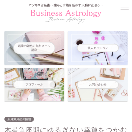
起業の始め方無料メール
個人セッション
講座
プロフィール
お問い合わせ
新月満月星の情報
木星魚座期にゆるぎない幸運をつかむ