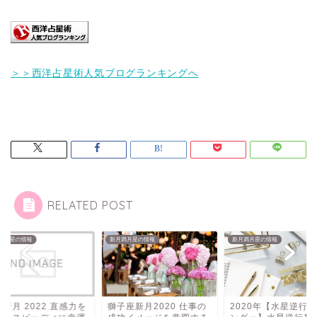
＞＞西洋占星術人気ブログランキングへ
RELATED POST
満月星の情報
新月満月星の情報
新月満月星の情報
新月 2022 直感力を
獅子座新月2020 仕事の
2020年【水星逆行