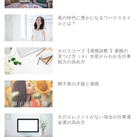
11
風の時代に豊かになるワークスタイ
ルとは？
12
ホロスコープ【適職診断 】適職の
見つけ方（４）水星からわかる仕事
能力の高め方
13
獅子座の才能と適職
14
土のエレメントがない場合の仕事運
金運の高め方