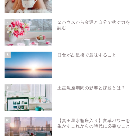
7
２ハウスから金運と自分で稼ぐ力を
読む
8
日食が占星術で意味すること
9
土星魚座期間の影響と課題とは？
10
【冥王星水瓶座入り】変革パワーを
生かすこれからの時代に必要なこと