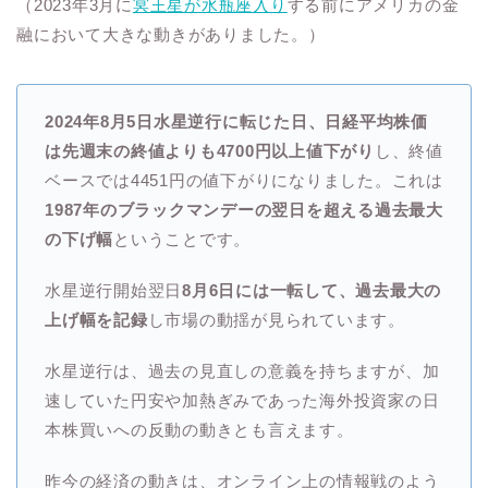
（2023年3月に
冥王星が水瓶座入り
する前にアメリカの金
融において大きな動きがありました。）
2024年8月5日水星逆行に転じた日、日経平均株価
は先週末の終値よりも4700円以上値下がり
し、終値
ベースでは4451円の値下がりになりました。これは
1987年のブラックマンデーの翌日を超える過去最大
の下げ幅
ということです。
水星逆行開始翌日
8月6日には一転して、過去最大の
上げ幅を記録
し市場の動揺が見られています。
水星逆行は、過去の見直しの意義を持ちますが、加
速していた円安や加熱ぎみであった海外投資家の日
本株買いへの反動の動きとも言えます。
昨今の経済の動きは、オンライン上の情報戦のよう