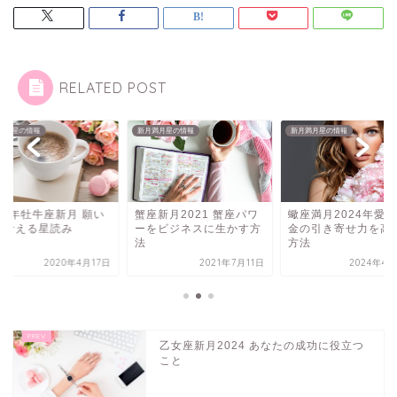
RELATED POST
満月星の情報
新月満月星の情報
新月満月星の情報
20年牡牛座新月 願い
蟹座新月2021 蟹座パワ
蠍座満月2024年愛
を叶える星読み
ーをビジネスに生かす方
金の引き寄せ力を高
法
方法
2020年4月17日
2021年7月11日
2024年4月
乙女座新月2024 あなたの成功に役立つ
こと