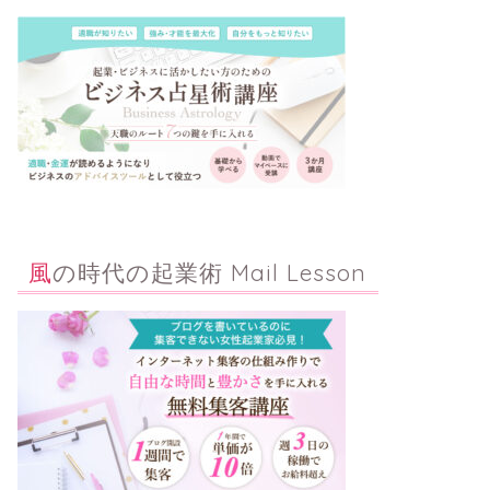
新月満月星の情報
新月満月星の情
風の時代の起業術 Mail Lesson
水星逆行 2026年の影響は？いつま
天王星 
で？
利を得る
はどう変
2026年6月17日
新月満月星の情報
新月満月星の情