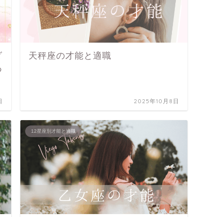
ダ
天秤座の才能と適職
あ
日
2025年10月8日
12星座別才能と適職