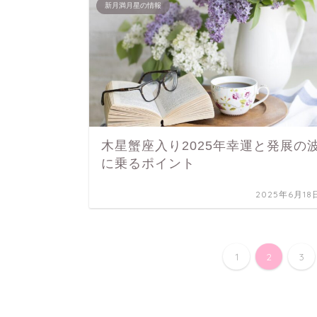
新月満月星の情報
木星蟹座入り2025年幸運と発展の
に乗るポイント
2025年6月18
1
2
3