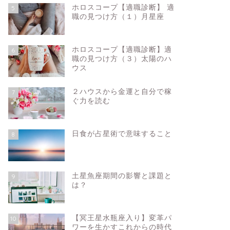
ホロスコープ【適職診断】 適
5
職の見つけ方（１）月星座
2026年海王星牡羊座期の特徴と時代
2026
への影響
縁、婚約
点
ホロスコープ【適職診断】適
6
職の見つけ方（３）太陽のハ
ウス
2026年1月27日
２ハウスから金運と自分で稼
7
ぐ力を読む
新月満月星の情報
新月満月星の情
日食が占星術で意味すること
8
土星魚座期間の影響と課題と
9
は？
【最新版】2025年水星逆行カレンダ
【2回の
ー 水星逆行はいつ？どんな影響があ
分までに
【冥王星水瓶座入り】変革パ
10
ワーを生かすこれからの時代