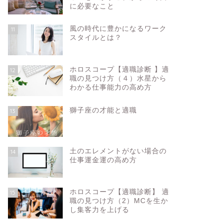
る？
に必要なこと
2025年11月3日
風の時代に豊かになるワーク
11
スタイルとは？
新月満月星の情報
新月満月星の情
ホロスコープ【適職診断 】適
12
職の見つけ方（４）水星から
わかる仕事能力の高め方
獅子座の才能と適職
13
木星蟹座入り2025年幸運と発展の波
土のエレメントがない場合の
牡牛座満
14
仕事運金運の高め方
に乗るポイント
築き方
2025年6月18日
ホロスコープ【適職診断】 適
15
職の見つけ方（2）MCを生か
し集客力を上げる