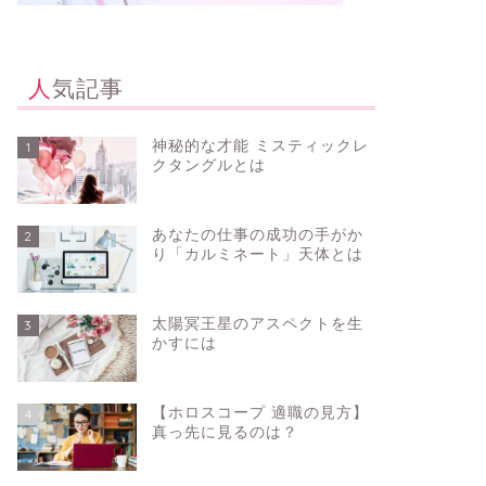
人気記事
神秘的な才能 ミスティックレ
1
クタングルとは
月食の占星術の意味を知りステージ
日食が占
アップに生かす
あなたの仕事の成功の手がか
2
2026年3月2日
り「カルミネート」天体とは
新月満月星の情報
新月満月星の情
太陽冥王星のアスペクトを生
3
かすには
【ホロスコープ 適職の見方】
4
真っ先に見るのは？