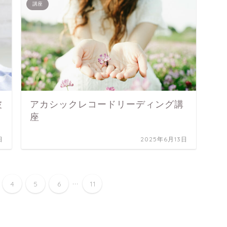
講座
波
アカシックレコードリーディング講
座
日
2025年6月13日
...
4
5
6
11